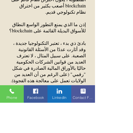
blockchain أصعب بكثير من اختراق
نظام تكنولوجي قديم.
إذن ما الذي يمنع التطور الواسع النطاق
للأسواق البديلة القائمة على blockchain؟
بادئ ذي بدء ، تعتبر التكنولوجيا جديدة ،
وقد أثارت عددًا من الأسئلة القانونية
الصعبة. على سبيل المثال ، لا تعترف
العديد من قوانين الشركات الحكومية
حاليًا بالأوراق المالية الصادرة في شكل
"رقمي" (على الرغم من أن العديد من
الولايات تعمل على معالجة هذه الفجوة).
بالإضافة إلى ذلك ، الأدوات التي تم
Phone
Facebook
LinkedIn
Contact Form
تطويرها على مدى سنوات في أسواق
الأوراق المالية "التقليدية" لتعزيز
السيولة واكتشاف الأسعار ، مثل البيع
على المكشوف ، غير موجودة حاليًا.
وبالمثل ، لا توجد وسيلة مستندة إلى
blockchain للاقتراض مقابل أسهم