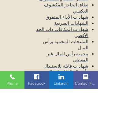
نطاق الحاجز المكشوف
العكسي
شهادات الأداء المتفوق
الشهادات السريعة
شهادات المكافآت ذات الحد
الأقصى
المنتجات المحمية برأس
المال
محمية رأس المال غير
المغطى
شهادات قابلة للاستبدال
رأس المال المغلق المحمي
حماية رأس المال مع قسيمة
Phone
Facebook
LinkedIn
Contact Form
حماية رأس المال مع طرق
الدفع
Swiss
Finance
Partners