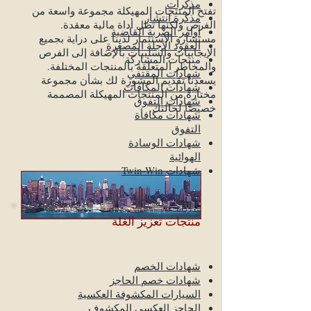
مذكرات
تفتح المنتجات المهيكلة مجموعة واسعة من
مذكرة انتشار
الفرص ولكنها تظل أداة مالية معقدة.
أوامر الضربة القاضية
مستشارو الاستثمار لدينا على دراية بجميع
العقود الآجلة المصغرة
الإيجابيات والسلبيات بالإضافة إلى الفرص
منتجات المشاركة
والمخاطر المتعلقة بالمنتجات المختلفة.
شهادات المقتفي
يسعدنا تقديم المشورة لك بشأن مجموعة
شهادات المكافآت
مختارة من المنتجات المهيكلة المصممة
شهادات التفوق
خصيصًا لحالتك.
شهادات مكافأة
التفوق
شهادات الوسادة
الهوائية
شهادات Twin-Win
منتجات تعزيز الغلة
شهادات الخصم
شهادات خصم الحاجز
السيارات المكشوفة العكسية
الحاجز العكسي المكشوف