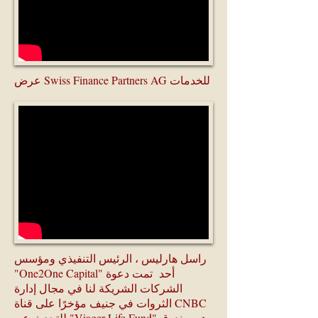
عرض Swiss Finance Partners AG للخدمات
راسل هارليس ، الرئيس التنفيذي ومؤسس
"One2One Capital" أحد تمت دعوة
الشركات الشريكة لنا في مجال إدارة
الثروات في جنيف مؤخرًا على قناة CNBC
للتحدث عن "Viager Life Fund" وهو صندوق