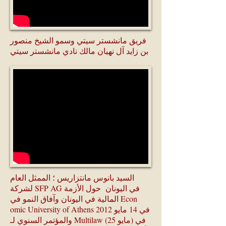
فريق مانشستر سيتي وسمو الشيخ منصور
بن زايد آل نهيان مالك نادي مانشستر سيتي
السيد بانوس مانتزاريس ؛ الممثل العام
لشركة SFP AG في اليونان حول الأزمة
المالية في اليونان وآفاق النمو في Econ
omic University of Athens في 14 مايو 2012
والمؤتمر السنوي لـ Multilaw (25 مايو) في