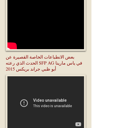
بعض الانطباعات الخاصة القصيرة عن
الحدث الذي رعته SFP AG في ياس مارينا
أبو ظبي جراند بريكس 2015